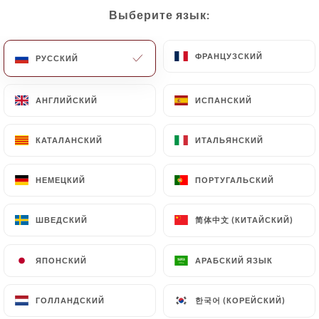
Выберите язык:
Выберите язык:
RU
МЕНЮ
ФРАНЦУЗСКИЙ
ФРАНЦУЗСКИЙ
РУССКИЙ
РУССКИЙ
АНГЛИЙСКИЙ
АНГЛИЙСКИЙ
ИСПАНСКИЙ
ИСПАНСКИЙ
/
ГЛАВНАЯ СТРАНИЦА
СВЯЗАТЬСЯ С НАМИ
КАТАЛАНСКИЙ
КАТАЛАНСКИЙ
ИТАЛЬЯНСКИЙ
ИТАЛЬЯНСКИЙ
Связаться С Нами
НЕМЕЦКИЙ
НЕМЕЦКИЙ
ПОРТУГАЛЬСКИЙ
ПОРТУГАЛЬСКИЙ
简体中文 (КИТАЙСКИЙ)
简体中文 (КИТАЙСКИЙ)
ШВЕДСКИЙ
ШВЕДСКИЙ
ЯПОНСКИЙ
ЯПОНСКИЙ
АРАБСКИЙ ЯЗЫК
АРАБСКИЙ ЯЗЫК
El Sitio
한국어 (КОРЕЙСКИЙ)
한국어 (КОРЕЙСКИЙ)
ГОЛЛАНДСКИЙ
ГОЛЛАНДСКИЙ