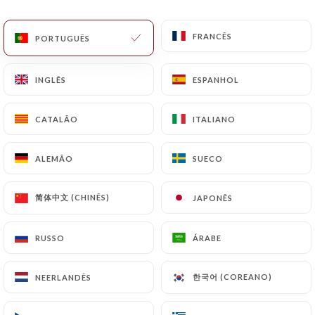
PT
MENU
FRANCÊS
FRANCÊS
PORTUGUÊS
PORTUGUÊS
INGLÊS
INGLÊS
ESPANHOL
ESPANHOL
CATALÃO
CATALÃO
ITALIANO
ITALIANO
/
PÁGINA INICIAL
CONTACTO
Contacto
ALEMÃO
ALEMÃO
SUECO
SUECO
简体中文 (CHINÊS)
简体中文 (CHINÊS)
JAPONÊS
JAPONÊS
RUSSO
RUSSO
ÁRABE
ÁRABE
한국어 (COREANO)
한국어 (COREANO)
NEERLANDÊS
NEERLANDÊS
El Sitio